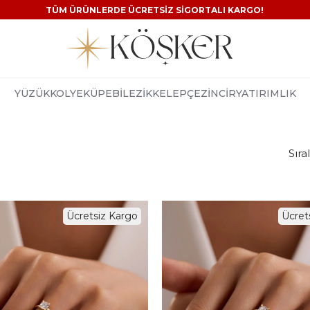
TÜM ÜRÜNLERDE ÜCRETSİZ SİGORTALI KARGO!
YÜZÜK
KOLYE
KÜPE
BİLEZİK
KELEPÇE
ZİNCİR
YATIRIMLIK
Ücretsiz Kargo
Ücret
%3