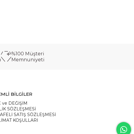
%100 Müşteri
m
Memnuniyeti
MLİ BİLGİLER
 ve DEĞİŞİM
LİK SÖZLEŞMESİ
AFELİ SATIŞ SÖZLEŞMESİ
LİMAT KOŞULLARI