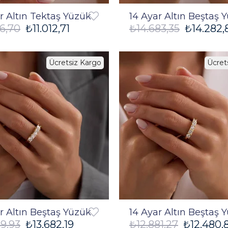
r Altın Tektaş Yüzük
14 Ayar Altın Beştaş 
46,70
₺11.012,71
₺14.683,35
₺14.282,
Ücretsiz Kargo
Ücret
%3
r Altın Beştaş Yüzük
14 Ayar Altın Beştaş 
49,93
₺13.682,19
₺12.881,27
₺12.480,