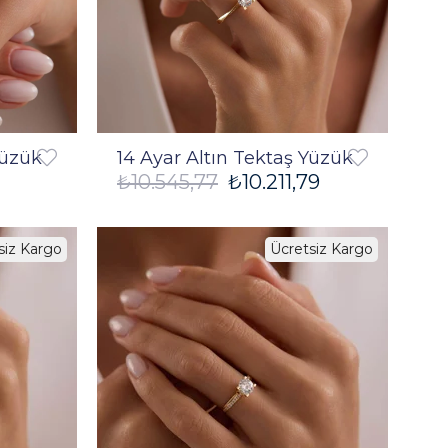
Yüzük
14 Ayar Altın Tektaş Yüzük
₺10.545,77
₺10.211,79
siz Kargo
Ücretsiz Kargo
%3
%3