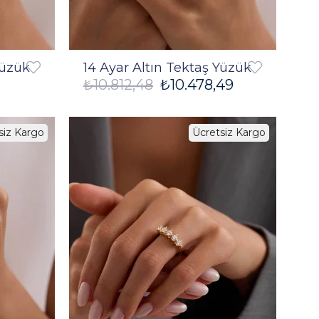
Yüzük
14 Ayar Altın Tektaş Yüzük
₺10.812,48
₺10.478,49
siz Kargo
Ücretsiz Kargo
%3
%3