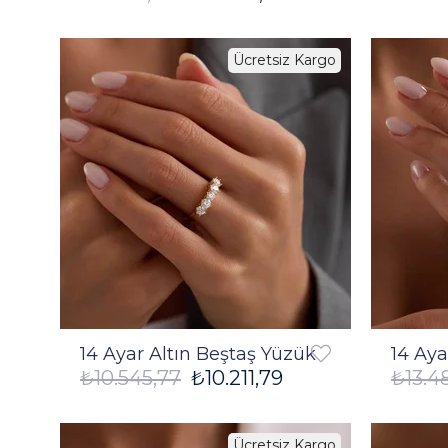
Ücretsiz Kargo
%3
14 Ayar Altın Beştaş Yüzük
14 Aya
₺10.545,77
₺10.211,79
₺13.4
Ücretsiz Kargo