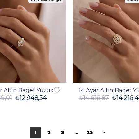
%3
r Altın Baget Yüzük
14 Ayar Altın Baget Y
49,01
₺12.948,54
₺14.616,87
₺14.216,4
1
2
3
...
23
>