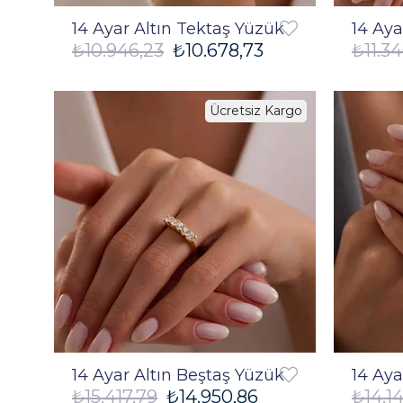
14 Ayar Altın Tektaş Yüzük
14 Aya
₺10.946,23
₺10.678,73
₺11.3
Ücretsiz Kargo
%3
14 Ayar Altın Beştaş Yüzük
14 Aya
₺15.417,79
₺14.950,86
₺14.1