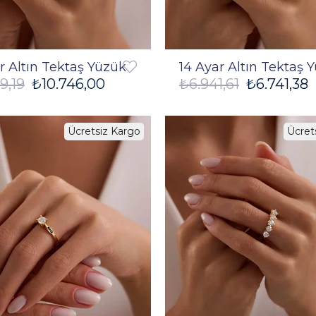
r Altın Tektaş Yüzük
14 Ayar Altın Tektaş 
9,19
₺10.746,00
₺6.941,61
₺6.741,38
Ücretsiz Kargo
Ücret
%3