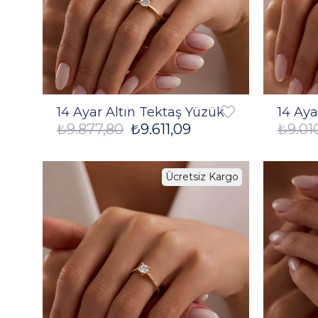
14 Ayar Altın Tektaş Yüzük
14 Aya
₺9.877,80
₺9.611,09
₺9.01
Ücretsiz Kargo
%3