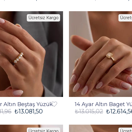
Ücretsiz Kargo
Ücret
%3
r Altın Beştaş Yüzük
14 Ayar Altın Baget Y
81,96
₺13.081,50
₺13.015,02
₺12.614,5
Ücretsiz Kargo
Ücret