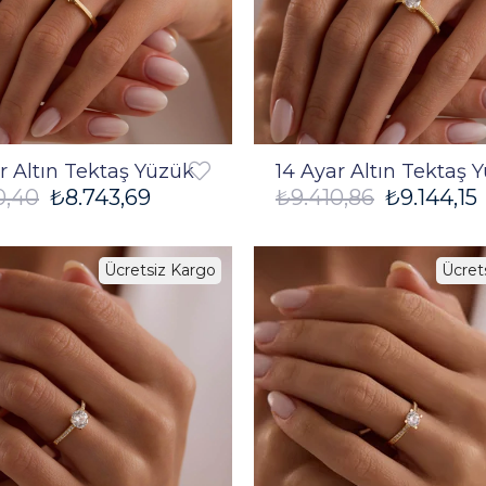
r Altın Tektaş Yüzük
14 Ayar Altın Tektaş 
0,40
₺8.743,69
₺9.410,86
₺9.144,15
Ücretsiz Kargo
Ücret
%3