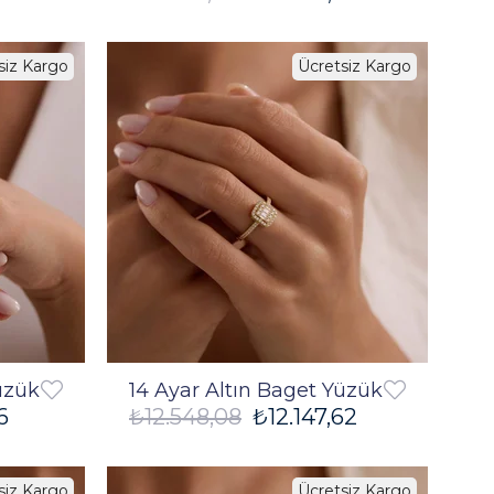
siz Kargo
Ücretsiz Kargo
%3
%3
üzük
14 Ayar Altın Baget Yüzük
6
₺12.548,08
₺12.147,62
siz Kargo
Ücretsiz Kargo