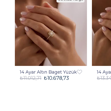
%3
14 Ayar Altın Baget Yüzük
14 Aya
₺11.012,71
₺10.678,73
₺13.3