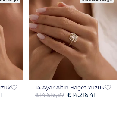
%3
%3
üzük
14 Ayar Altın Baget Yüzük
1
₺14.616,87
₺14.216,41