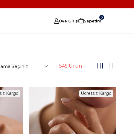
0
Üye Girişi
Sepetim
545 Ürün
siz Kargo
Ücretsiz Kargo
%3
%3