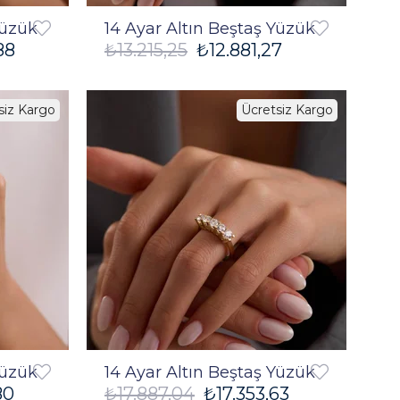
Yüzük
14 Ayar Altın Beştaş Yüzük
88
₺13.215,25
₺12.881,27
siz Kargo
Ücretsiz Kargo
%3
%3
Yüzük
14 Ayar Altın Beştaş Yüzük
80
₺17.887,04
₺17.353,63