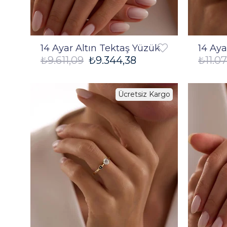
14 Ayar Altın Tektaş Yüzük
14 Aya
₺9.611,09
₺9.344,38
₺11.07
Ücretsiz Kargo
%2