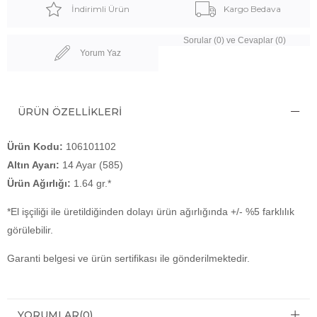
İndirimli Ürün
Kargo Bedava
Sorular (0) ve Cevaplar (0)
Yorum Yaz
ÜRÜN ÖZELLIKLERI
Ürün Kodu:
106101102
Altın Ayarı:
14 Ayar (585)
Ürün Ağırlığı:
1.64 gr.*
*El işçiliği ile üretildiğinden dolayı ürün ağırlığında +/- %5 farklılık
görülebilir.
Garanti belgesi ve ürün sertifikası ile gönderilmektedir.
YORUMLAR
(0)