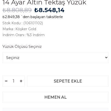
14 Ayar Altın Tektaş Yüzük
₺8.808,89
₺8.548,14
₺2.849,38
`den başlayan taksitlerle
Stok Kodu
(106101102)
Marka
:
Köşker Gold
İndirim Oranı
:
%
3
İndirim
Yüzük Ölçüsü Seçiniz